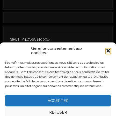
SIRET : 91176681400014
Gérer le consentement aux
cookies
Pour offrir les meilleures expériences, nous utilisons des technologies
telles que les cookies pour stocker et/ou accéder aux informations des
CGU
/
Politique de cookies (UE)
appareils. Le fait de consentir à ces technologies nous permettra de traiter
des données telles que le comportement de navigation ou les ID uniques
sur ce site. Le fait de ne pas consentir ou de retirer son consentement
peut avoir un effet négatif sur certaines caractéristiques et fonctions.
Instagram
Facebook
ACCEPTER
REFUSER