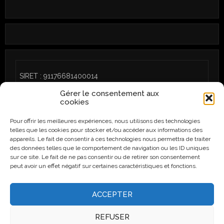
SIRET : 91176681400014
Gérer le consentement aux
cookies
Pour offrir les meilleures expériences, nous utilisons des technologies
telles que les cookies pour stocker et/ou accéder aux informations des
CGU
/
Politique de cookies (UE)
appareils. Le fait de consentir à ces technologies nous permettra de traiter
des données telles que le comportement de navigation ou les ID uniques
sur ce site. Le fait de ne pas consentir ou de retirer son consentement
peut avoir un effet négatif sur certaines caractéristiques et fonctions.
Instagram
Facebook
ACCEPTER
REFUSER