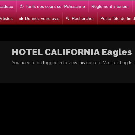
 cadeau
Tarifs des cours sur Pélissanne
Règlement interieur
rtistes
Donnez votre avis
Rechercher
Petite fête de fin
HOTEL CALIFORNIA Eagles
You need to be logged in to view this content. Veuillez
Log In
.