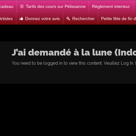
 cadeau
Tarifs des cours sur Pélissanne
Règlement interieur
rtistes
Donnez votre avis
Rechercher
Petite fête de fin
J’ai demandé à la lune (Ind
You need to be logged in to view this content. Veuillez
Log In
.