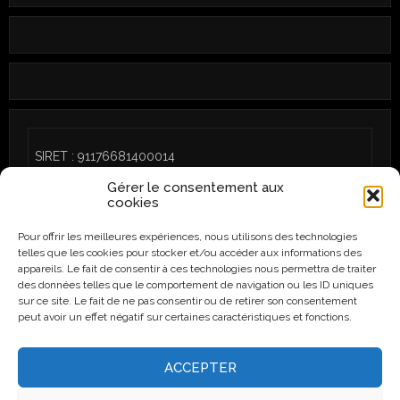
SIRET : 91176681400014
Gérer le consentement aux
cookies
Pour offrir les meilleures expériences, nous utilisons des technologies
telles que les cookies pour stocker et/ou accéder aux informations des
CGU
/
Politique de cookies (UE)
appareils. Le fait de consentir à ces technologies nous permettra de traiter
des données telles que le comportement de navigation ou les ID uniques
sur ce site. Le fait de ne pas consentir ou de retirer son consentement
peut avoir un effet négatif sur certaines caractéristiques et fonctions.
Instagram
Facebook
ACCEPTER