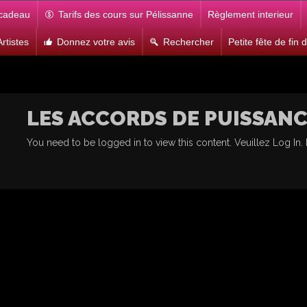
 cadeau
Tarifs des cours sur Pélissanne
Règlement interieur
rtistes
Donnez votre avis
Rechercher
Petite fête de fin
LES ACCORDS DE PUISSA
You need to be logged in to view this content. Veuillez
Log In
.