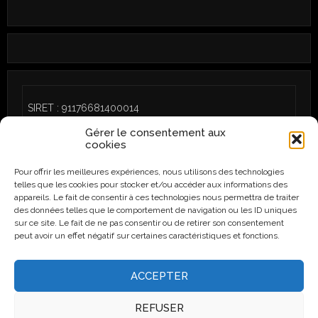
SIRET : 91176681400014
Gérer le consentement aux
cookies
Pour offrir les meilleures expériences, nous utilisons des technologies
telles que les cookies pour stocker et/ou accéder aux informations des
CGU
/
Politique de cookies (UE)
appareils. Le fait de consentir à ces technologies nous permettra de traiter
des données telles que le comportement de navigation ou les ID uniques
sur ce site. Le fait de ne pas consentir ou de retirer son consentement
peut avoir un effet négatif sur certaines caractéristiques et fonctions.
Instagram
Facebook
ACCEPTER
REFUSER