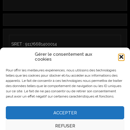
SIRET : 91176681400014
Gérer le consentement aux
cookies
Pour offrir les meilleures expériences, nous utilisons des technologies
telles que les cookies pour stocker et/ou accéder aux informations des
CGU
/
Politique de cookies (UE)
appareils. Le fait de consentir à ces technologies nous permettra de traiter
des données telles que le comportement de navigation ou les ID uniques
sur ce site. Le fait de ne pas consentir ou de retirer son consentement
peut avoir un effet négatif sur certaines caractéristiques et fonctions.
Instagram
Facebook
ACCEPTER
REFUSER