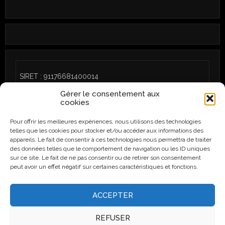
SIRET : 91176681400014
Gérer le consentement aux
cookies
Pour offrir les meilleures expériences, nous utilisons des technologies
telles que les cookies pour stocker et/ou accéder aux informations des
CGU
/
Politique de cookies (UE)
appareils. Le fait de consentir à ces technologies nous permettra de traiter
des données telles que le comportement de navigation ou les ID uniques
sur ce site. Le fait de ne pas consentir ou de retirer son consentement
peut avoir un effet négatif sur certaines caractéristiques et fonctions.
Instagram
Facebook
ACCEPTER
REFUSER