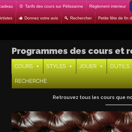
 cadeau
Tarifs des cours sur Pélissanne
Règlement interieur
rtistes
Donnez votre avis
Rechercher
Petite fête de fin
Programmes des cours et r
COURS
STYLES
JOUER
OUTILS
RECHERCHE
Retrouvez tous les cours que 